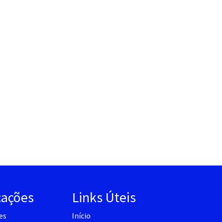
cações
Links Úteis
es
Início