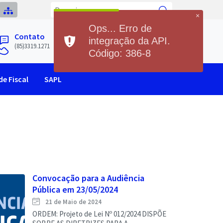
×
Ops... Erro de
Previsão do Tempo
Contato
integração da API.
Hoje
Sexta
(85)3319.1271
22°
31°
21°
30°
Código: 386-8
Min
Max
Min
Max
e Fiscal
SAPL
Convocação para a Audiência
Pública em 23/05/2024
21 de Maio de 2024
ORDEM: Projeto de Lei Nº 012/2024 DISPÕE