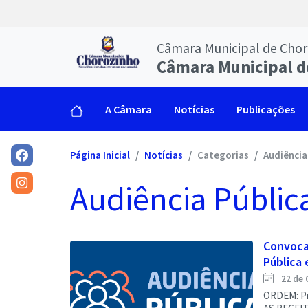
Câmara Municipal de Cho
Câmara Municipal d
A Câmara
Notícias
Publicações
Página Inicial
Notícias
Categorias
Audiência
Audiência Públic
Convoca
Pública 
22 de 
ORDEM: Pr