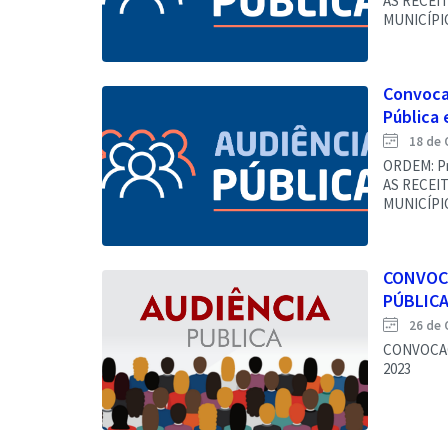
AS RECEIT
MUNICÍPI
Convoca
Pública 
18 de 
ORDEM: Pr
AS RECEIT
MUNICÍPI
CONVOC
PÚBLICA
26 de 
CONVOCAÇ
2023