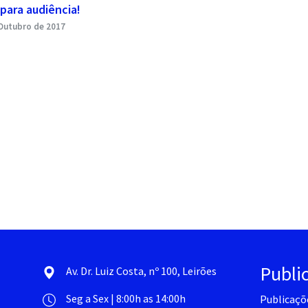
para audiência!
Outubro de 2017
Publi
Av. Dr. Luiz Costa, nº 100, Leirões
Seg a Sex | 8:00h as 14:00h
Publicaçõ