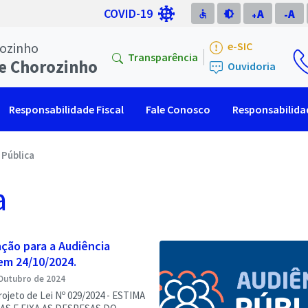
COVID-19
A
A
accessible
brightness_medium
-
+
rozinho
e-SIC
Transparência
e Chorozinho
Ouvidoria
Responsabilidade Fiscal
Fale Conosco
Responsabilidad
 Pública
a
ção para a Audiência
em 24/10/2024.
Outubro de 2024
ojeto de Lei Nº 029/2024 - ESTIMA