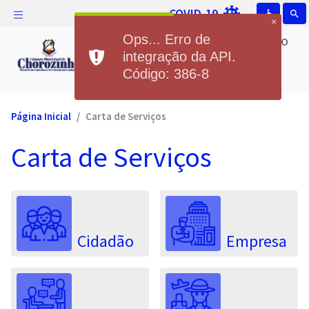
COVID-19
accessible
search
×
Câmara Municipal de Chorozinho
Ops... Erro de
Câmara Municipal de
integração da API.
Código: 386-8
Chorozinho
Página Inicial
Carta de Serviços
Carta de Serviços
Cidadão
Empresa