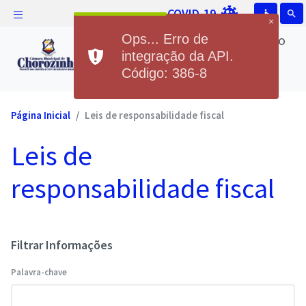
COVID-19
accessible
search
×
Câmara Municipal de Chorozinho
Ops... Erro de
Câmara Municipal de
integração da API.
Código: 386-8
Chorozinho
Página Inicial
Leis de responsabilidade fiscal
Leis de
responsabilidade fiscal
Filtrar Informações
Palavra-chave