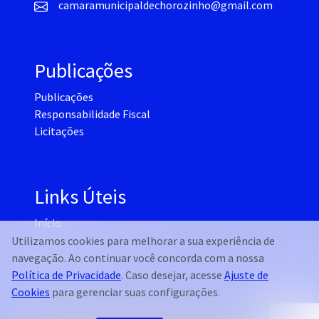
camaramunicipaldechorozinho@gmail.com
Publicações
Publicações
Responsabilidade Fiscal
Licitações
Links Úteis
Início
Leis
Utilizamos cookies para melhorar a sua experiência de
Responsabilidade Fiscal
navegação. Ao continuar você concorda com a nossa
Notícias
Política de Privacidade
. Caso desejar, acesse
Ajuste de
Cookies
para gerenciar suas configurações.