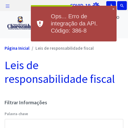
COVID-19
accessible
search
×
Câmara Municipal de Chorozinho
Ops... Erro de
Câmara Municipal de
integração da API.
Código: 386-8
Chorozinho
Página Inicial
Leis de responsabilidade fiscal
Leis de
responsabilidade fiscal
Filtrar Informações
Palavra-chave